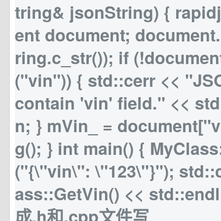
tring& jsonString) { rapi
ent document; document.
ring.c_str()); if (!docum
("vin")) { std::cerr << "J
contain 'vin' field." << std
n; } mVin_ = document["v
g(); } int main() { MyClass:
("{\"vin\": \"123\"}"); std
ass::GetVin() << std::endl
成.h和.cpp文件写