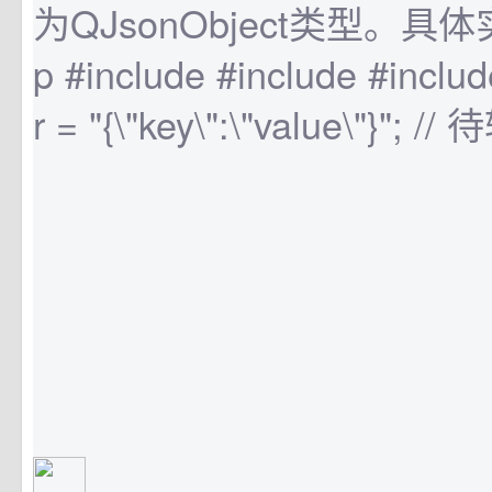
为QJsonObject类型。具
p #include #include #include
r = "{\"key\":\"value\"}"; /