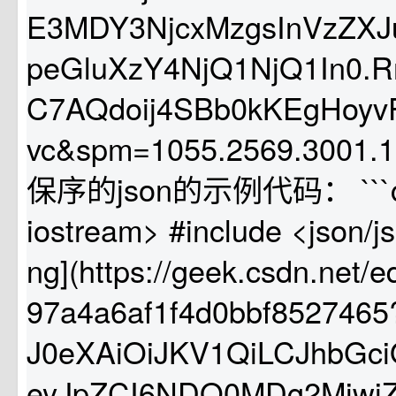
E3MDY3NjcxMzgsInVzZXJu
peGluXzY4NjQ1NjQ1In0.
C7AQdoij4SBb0kKEgHoy
vc&spm=1055.2569.3001
保序的json的示例代码： ```cpp
iostream> #include <json/jso
ng](https://geek.csdn.net/
97a4a6af1f4d0bbf8527465
J0eXAiOiJKV1QiLCJhbGciO
eyJpZCI6NDQ0MDg2MiwiZ