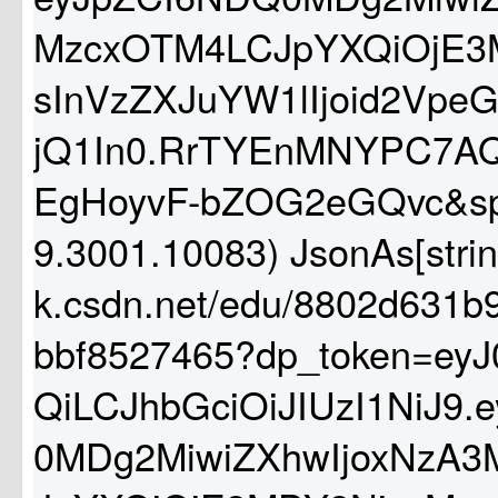
MzcxOTM4LCJpYXQiOjE3
sInVzZXJuYW1lIjoid2Vpe
jQ1In0.RrTYEnMNYPC7AQ
EgHoyvF-bZOG2eGQvc&s
9.3001.10083) JsonAs[strin
k.csdn.net/edu/8802d631b
bbf8527465?dp_token=ey
QiLCJhbGciOiJIUzI1NiJ9
0MDg2MiwiZXhwIjoxNzA