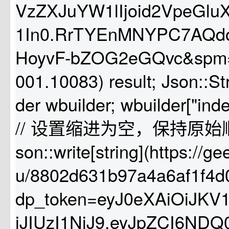
VzZXJuYW1lIjoid2VpeGlu
1In0.RrTYEnMNYPC7AQdo
HoyvF-bZOG2eGQvc&spm=
001.10083) result; Json::S
der wbuilder; wbuilder["inde
// 设置缩进为空，保持原始顺序 r
son::write[string](https://g
u/8802d631b97a4a6af1f4d
dp_token=eyJ0eXAiOiJKV
iJIUzI1NiJ9.eyJpZCI6ND