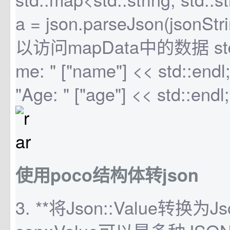
a = json.parseJson(jsonSt
以访问mapData中的数据 std::
me: " ["name"] << std::endl;
"Age: " ["age"] << std::endl; 
使用poco结构体转json
3. **将Json::Value转换为Json