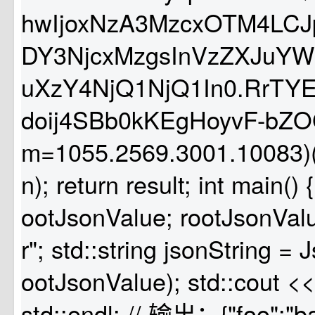
hwIjoxNzA3MzcxOTM4LCJ
DY3NjcxMzgsInVzZXJuYW1
uXzY4NjQ1NjQ1In0.RrT
doij4SBb0kKEgHoyvF-bZ
m=1055.2569.3001.10083)(w
n); return result; int main() 
ootJsonValue; rootJsonValu
r"; std::string jsonString =
ootJsonValue); std::cout <<
std::endl; // 输出：{"foo":"ba