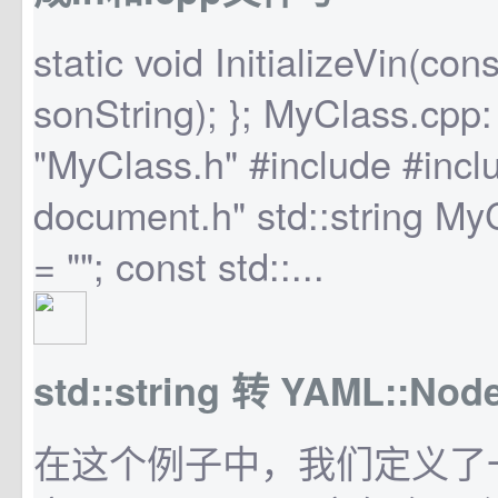
static void InitializeVin(cons
sonString); }; MyClass.cpp:
"MyClass.h" #include #inclu
document.h" std::string My
= ""; const std::...
std::string 转 YAML::Nod
在这个例子中，我们定义了一个st