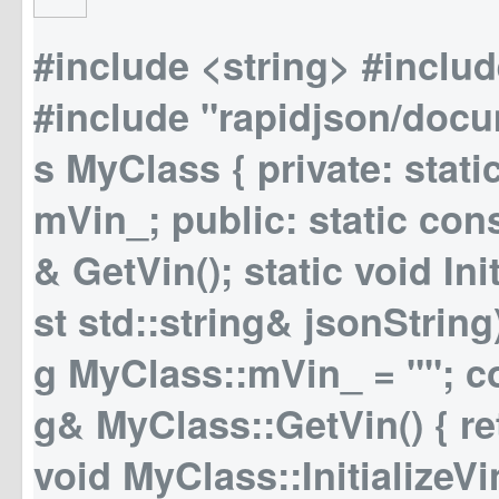
#include <string> #inclu
#include "rapidjson/docu
s MyClass { private: static
mVin_; public: static cons
& GetVin(); static void Ini
st std::string& jsonString);
g MyClass::mVin_ = ""; co
g& MyClass::GetVin() { re
void MyClass::InitializeVi