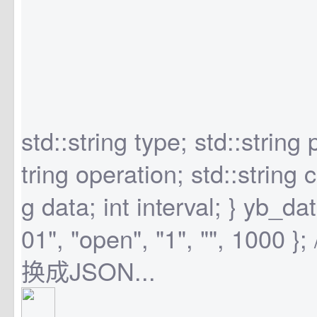
std::string type; std::string 
tring operation; std::string c
g data; int interval; } yb_da
01", "open", "1", "", 100
换成JSON...