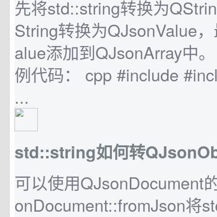
先将std::string转换为QSt
String转换为QJsonValue
alue添加到QJsonArray
例代码： cpp #include #incl
...
std::string如何转QJsonOb
可以使用QJsonDocumen
onDocument::fromJson将st