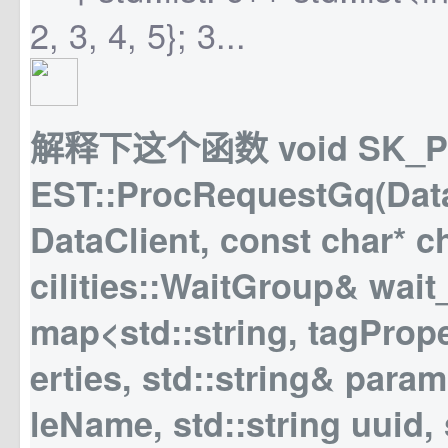
2, 3, 4, 5}; 3...
解释下这个函数 void SK_P
EST::ProcRequestGq(Data
DataClient, const char* 
cilities::WaitGroup& wait
map<std::string, tagProp
erties, std::string& param,
leName, std::string uuid, 