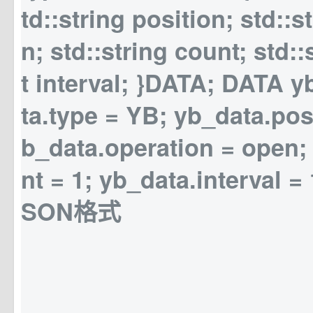
td::string position; std::s
n; std::string count; std::
t interval; }DATA; DATA y
ta.type = YB; yb_data.pos
b_data.operation = open;
nt = 1; yb_data.interval
SON格式