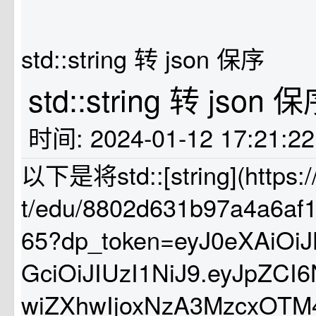
std::string 转 json 保序
std::string 转 json 
时间: 2024-01-12 17:21:2
以下是将std::[string](https:/
t/edu/8802d631b97a4a6af
65?dp_token=eyJ0eXAiOi
GciOiJIUzI1NiJ9.eyJpZC
wiZXhwIjoxNzA3MzcxOTM