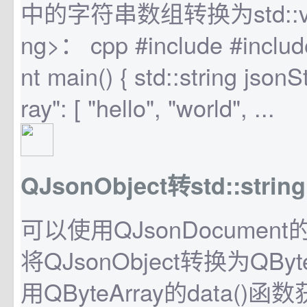
中的字符串数组转换为std::vecto
ng>： cpp #include #include
nt main() { std::string jsonS
ray": [ "hello", "world", ...
QJsonObject转std::string
可以使用QJsonDocument的t
将QJsonObject转换为QByt
用QByteArray的data(