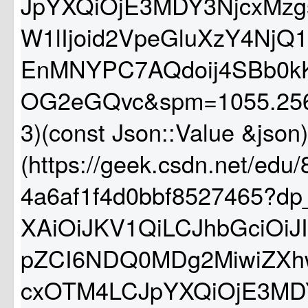
JpYXQiOjE3MDY3NjcxMzg
W1lIjoid2VpeGluXzY4NjQ1
EnMNYPC7AQdoij4SBb0k
OG2eGQvc&spm=1055.256
3)(const Json::Value &json) {
(https://geek.csdn.net/ed
4a6af1f4d0bbf8527465?dp
XAiOiJKV1QiLCJhbGciOiJI
pZCI6NDQ0MDg2MiwiZXh
cxOTM4LCJpYXQiOjE3MDY