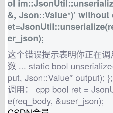
ol im::JsonUtil::unserializ
&, Json::Value*)’ without 
et=JsonUtil::unserialize
er_json);
这个错误提示表明你正在调
数 ... static bool unserialize
put, Json::Value* outpu
调用： cpp bool ret = JsonUti
e(req_body, &user_json);
CSDN会员