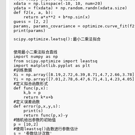
xdata = np.linspace(-10, 10, num=20)

ydata = f(xdata) + np.random.randn(xdata.size)

def f2(x, a, b):

    return a*x**2 + b*np.sin(x)

guess = [2, 2]

params, params_covariance = optimize.curve_fit(f2
scipy.optimize.leatsq():最小二乘法拟合
使用最小二乘法拟合直线

import numpy as np

from scipy.optimize import leastsq

import matplotlib.pyplot as plt

#训练数据

Xi = np.array([8.19,2.72,6.39,8.71,4.7,2.66,3.78])
Yi = np.array([7.01,2.78,6.47,6.71,4.1,4.23,4.05])
#定义拟合函数形式

def func(p,x):

    k,b = p

    return k*x+b

#定义误差函数

def error(p,x,y,s):

    print(s)

    return func(p,x)-y

#随机给出参数的初始值

p = [10,2]

#使用leastsq()函数进行参数估计

s = '参数估计次数'
