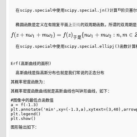
  在scipy.special中使用scipy.special.jn()计算
阶贝塞
  椭圆函数是定义在有限复平面上
亚纯
的双周期函数。所谓的双周期是
于是
  在scipy.special中使用scipy.special.ellipj()函数
Erf(高斯曲线的面积)
  高斯曲线是指高斯分布也就是我们常说的正态分布
其概率密度函数为：
其概率密度函数曲线就是高斯曲线也叫钟形曲线，如下：
#图像中的最低点函数值

a = f(-1.3)

plt.annotate('min',xy=(-1.3,a),xytext=(3,40),arrow
plt.legend()

图形输出如下：