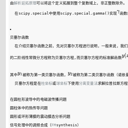
由
解析延拓原理
可以将这个定义拓展到整个复数域上，非正整数除外。
  在scipy.special中使用scipy.special.gamma()实现
函数
贝塞尔函数
  在介绍贝塞尔函数之前，先对贝塞尔方程进行说明，一般来说，我
的二阶线性常微分方程称为贝塞尔方程,而贝塞尔方程的标准解函数
其中
被称为第一类贝塞尔函数，
被称为第二类贝塞尔函数（诺依
  贝塞尔方程是在
柱坐标
或
球坐标
下使用
分离变量法
求解拉普拉斯方程
在圆柱形波导中的电磁波传播问题
圆柱体中的热传导问题
圆形或环形薄膜的震动膜态分析问题
信号处理中的调频合成（
FM
synthesis）