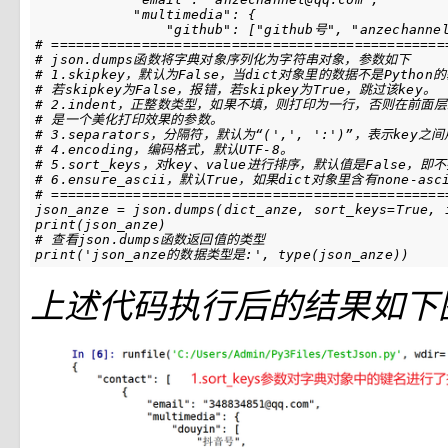
"multimedia"
:
{
"github"
:
[
"github号"
,
"anzechanne
# ================================================
# json.dumps函数将字典对象序列化为字符串对象，参数如下
# 1.skipkey，默认为False，当dict对象里的数据不是Python的基本
# 若skipkey为False，报错，若skipkey为True，跳过该key。
# 2.indent，正整数类型，如果不填，则打印为一行，否则在前面层
# 是一个美化打印效果的参数。
# 3.separators，分隔符，默认为“(',', ':')”，表示key之
# 4.encoding，编码格式，默认UTF-8。
# 5.sort_keys，对key、value进行排序，默认值是False，即
# 6.ensure_ascii，默认True，如果dict对象里含有none-
# ================================================
json_anze
=
json
.
dumps
(
dict_anze
,
sort_keys
=
True
,
print
(
json_anze
)
# 查看json.dumps函数返回值的类型
print
(
'json_anze的数据类型是:'
,
type
(
json_anze
))
上述代码执行后的结果如下