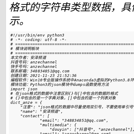
格式的字符串类型数据，具
示。
#!/usr/bin/env python3
# -*- coding: utf-8 -*-
# ================================================
# 模块说明板块
# ================================================
import
json
# 在json格式的数据中注意区别{}与[]中包含的数据的格式
# {}中包含的是一个字典对象，[]中包含的是一个列表对象
dict_anze
=
{
"注意"
:
"json格式的数据中尽量使用双引号，不要使用单引号
"name"
:
"安泽频道"
,
"contact"
:
[
"email"
:
"348834851@qq.com"
,
"multimedia"
:
{
"douyin"
:
[
"抖音号"
,
"anzechannel"
]
"email"
:
"anzechannel@qq.com"
,