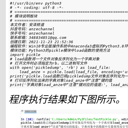
#!/usr/bin/env python3
# -*- coding: utf-8 -*-
# ================================================
# 模块说明板块
# ================================================
import
pickle
# load函数将一个文件对象反序列化为一个字典对象
# 打开文件时必须指定为rb，以二进制写文件
with
open
(
'pickledump'
,
'rb'
)
as
load_file
:
load_anze
=
pickle
.
load
(
load_file
,
encoding
=
'u
print
(
'pickle.load函数已将pickledump文件对象反序列化为一
# 打印反序列化出来的字典对象load_anze中“注意”键的值
print
(
'字典对象load_anze中“注意”键对应的值是:'
,
load_an
程序执行结果如下图所示。