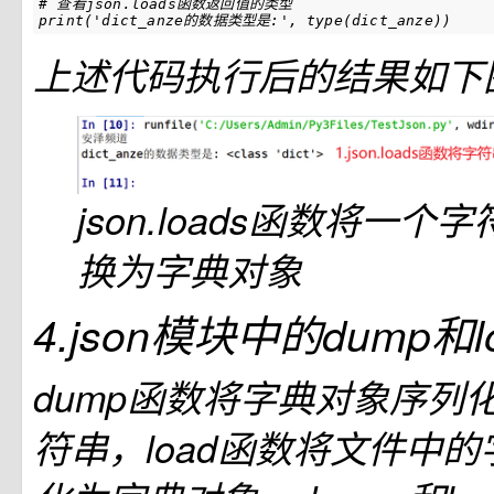
# 查看json.loads函数返回值的类型
print
(
'dict_anze的数据类型是:'
,
type
(
dict_anze
))
上述代码执行后的结果如下
json.loads函数将一个
换为字典对象
4.json模块中的dump和
dump函数将字典对象序列
符串，load函数将文件中