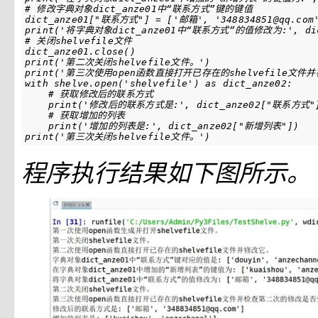
# 修改字典对象dict_anze01中“联系方式”键的键值
dict_anze01
[
"联系方式"
]
=
[
'邮箱'
,
'348834851@qq.com
print
(
'将字典对象dict_anze01中“联系方式”的值修改为:'
,
di
# 关闭shelvefile文件
dict_anze01
.
close
()
print
(
'第二次关闭shelvefile文件。'
)
print
(
'第三次使用open函数直接打开已存在的shelvefile文
with
shelve
.
open
(
'shelvefile'
)
as
dict_anze02
:
# 获取修改后的联系方式
print
(
'修改后的联系方式是:'
,
dict_anze02
[
"联系方式"
# 获取增加的列表
print
(
'增加的列表是:'
,
dict_anze02
[
"新增列表"
])
print
(
'第三次关闭shelvefile文件。'
)
程序执行结果如下图所示。