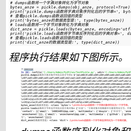
# dumps函数将一个字典对象转化为字节对象
bytes_anze
=
pickle
.
dumps
(
obj_anze
,
protocol
=
True
)
print
(
'pickle.dumps函数将字典对象序列化后的字节串='
,
byt
# 查看pickle.dumps函数返回值的类型
print
(
'bytes_anze的数据类型是:'
,
type
(
bytes_anze
))
# loads函数将一个字节对象转化为字典对象
dict_anze
=
pickle
.
loads
(
bytes_anze
,
encoding
=
'utf
print
(
'pickle.loads函数将字节串反序列化后的字典对象='
,
d
# 查看pickle.loads函数返回值的类型
print
(
'dict_anze的数据类型是:'
,
type
(
dict_anze
))
程序执行结果如下图所示。