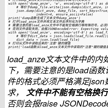
with
open
(
'dump_anze'
,
'w'
,
encoding
=
'utf-8'
)
as
d
# 等价于dump_file.write(json.dumps(dict_anze, i
json
.
dump
(
dict_anze
,
dump_file
,
sort_keys
=
True
indent
=
4
,
ensure_ascii
=
False
)
print
(
'dump函数生成了文本文件dump_anze'
)
# 打开load_anze文件并将文本文件反序列化为字典
# 需要注意的是load_anze文件中不能有空格换行等特殊符号，必须
# 否则文件读取失败，会报JSONDecodeError: Expecting val
with
open
(
'load_anze'
,
encoding
=
'utf-8'
)
as
load_f
# 等价于dict_data = json.loads(load_file.read()
dict_data
=
json
.
load
(
load_file
)
# 打印从文件中读取出来的'注意'键的键值
print
(
'load函数从load_anze文本文件中读取的"注意"键的键值是
load_anze文本文件中的
下，需要注意的是load函
件的格式必须严格满足jso
求，
文件中不能有空格换
否则会报raise JSONDecodeE