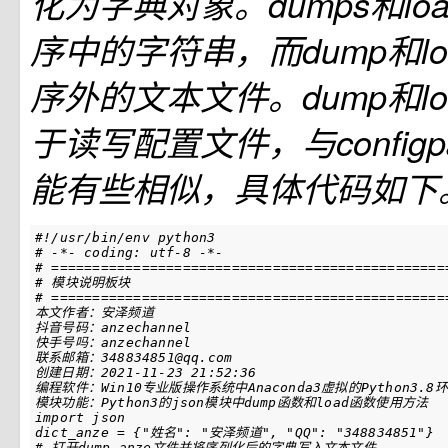
化为字典对象。dumps和lo
序中的字符串，而dump和l
序外的文本文件。dump和l
于读写配置文件，与configp
能有些相似，具体代码如下
#!/usr/bin/env python3
# -*- coding: utf-8 -*-
# ================================================
# 模块说明板块
# ================================================
import
json
dict_anze
=
{
"姓名"
:
"安泽频道"
,
"QQ"
:
"348834851"
}
# 打开dump_anze文件并将序列化后的字典写入文本文件