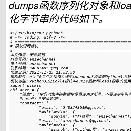
dumps函数序列化对象和lo
化字节串的代码如下。
#!/usr/bin/env python3
# -*- coding: utf-8 -*-
# ================================================
# 模块说明板块
# ================================================
import
pickle
obj_anze
=
{
"注意"
:
"字典对象中的数据中尽量使用双引号，不要使用单引号
"name"
:
"安泽频道"
,
"contact"
:
[
"email"
:
"348834851@qq.com"
,
"multimedia"
:
{
"douyin"
:
[
"抖音号"
,
"anzechannel"
]
"email"
:
"anzechannel@qq.com"
,
"multimedia"
:
{
"github"
:
[
"github号"
,
"anzechanne