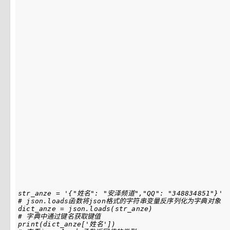
str_anze
=
'{"姓名": "安泽频道","QQ": "348834851"}'
# json.loads函数将json格式的字符串变量反序列化为字典对象
dict_anze
=
json
.
loads
(
str_anze
)
# 字典中通过键名获取键值
print
(
dict_anze
[
'姓名'
])