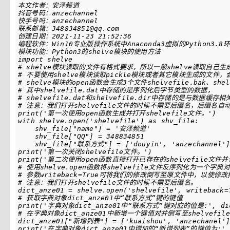
import
shelve
# shelve模块读取的文件有格式要求，所以一般shelve读取自己
# 不要使用shelve模块读取pickle模块或者其它模块生成的文件
# shelve模块的open函数会生成3个文件shelvefile.bak、shelv
# 其中shelvefile.dat中存储的是序列化后字节类型的数据，
# shelvefile.dat和shelvefile.dir中存储的是与数据缓存
# 注意：我们打开shelvefile文件的时候不需要后缀名，后缀名自
print
(
'第一次使用open函数生成并打开shelvefile文件。'
)
with
shelve
.
open
(
'shelvefile'
)
as
shv_file
:
shv_file
[
"name"
]
=
'安泽频道'
shv_file
[
"QQ"
]
=
348834851
shv_file
[
"联系方式"
]
=
[
'douyin'
,
'anzechannel'
print
(
'第一次关闭shelvefile文件。'
)
print
(
'第二次使用open函数直接打开已存在的shelvefile文件
# 使用shelve.open函数将shelvefile文件反序列化为一个字典对象
# 参数writeback=True可将我们的修改倒写至原文件中，以使修
# 注意：我们打开shelvefile文件的时候不需要后缀名。
dict_anze01
=
shelve
.
open
(
'shelvefile'
,
writeback
=
# 获取字典对象dict_anze01中“联系方式”键的键值
print
(
'字典对象dict_anze01中“联系方式”键对应的值是:'
,
di
# 在字典对象dict_anze01中新增一个键值对并倒写至shelvefil
dict_anze01
[
"新增列表"
]
=
[
'kuaishou'
,
'anzechanel'
print
(
'在字典对象dict_anze01中增加的“新增列表”的键值为:'
,