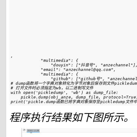
,
"multimedia"
:
{
"douyin"
:
[
"抖音号"
,
"anzechannel"
]
"email"
:
"anzechannel@qq.com"
,
"multimedia"
:
{
"github"
:
[
"github号"
,
"anzechanne
# dump函数将一个字典对象转化为字节对象后保存到文件pickledum
# 打开文件时必须指定为wb，以二进制写文件
with
open
(
'pickledump'
,
'wb'
)
as
dump_file
:
pickle
.
dump
(
obj_anze
,
dump_file
,
protocol
=
True
print
(
'pickle.dump函数已将字典对象保存至pickledump文件中
程序执行结果如下图所示。