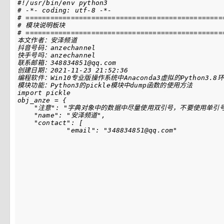
#!/usr/bin/env python3
# -*- coding: utf-8 -*-
# ================================================
# 模块说明板块
# ================================================
import
pickle
obj_anze
=
{
"注意"
:
"字典对象中的数据中尽量使用双引号，不要使用单引号
"name"
:
"安泽频道"
,
"contact"
:
[
"email"
:
"348834851@qq.com"
