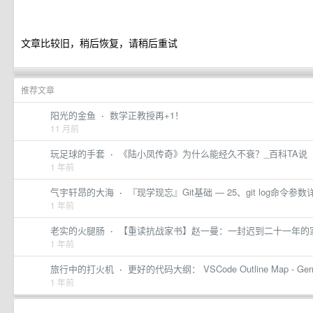
文章比较旧，稍后恢复，请稍后重试
推荐文章
阳光的金鱼
·
数学正教授再+1！
11 月前
玩足球的手套
·
《陆小凤传奇》为什么能经久不衰？_百科TA说
1 年前
气宇轩昂的大海
·
『现学现忘』Git基础 — 25、git log命令参数详解
1 年前
老实的火腿肠
·
【重读抗战家书】赵一曼：一封迟到二十一年的
1 年前
旅行中的打火机
·
更好的代码大纲： VSCode Outline Map - Gerr
1 年前