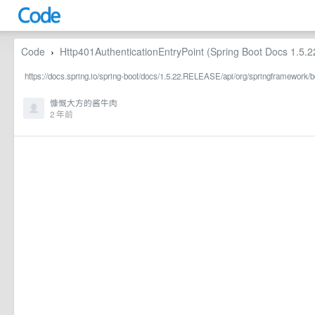
Code
Http401AuthenticationEntryPoint (Spring Boot Docs 1.5
›
https://docs.spring.io/spring-boot/docs/1.5.22.RELEASE/api/org/springframework/b
慷慨大方的酱牛肉
2 年前