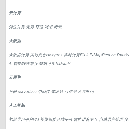
云计算
弹性计算
无影
存储
网络
倚天
大数据
大数据计算
实时数仓Hologres
实时计算Flink
E-MapReduce
DataW
AI
智能搜索推荐
数据可视化DataV
云原生
容器
serverless
中间件
微服务
可观测
消息队列
人工智能
机器学习平台PAI
视觉智能开放平台
智能语音交互
自然语言处理
多