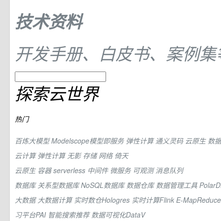
技术资料
开发手册、白皮书、案例集
探索云世界
热门
百炼大模型
Modelscope模型即服务
弹性计算
通义灵码
云原生
数
云计算
弹性计算
无影
存储
网络
倚天
云原生
容器
serverless
中间件
微服务
可观测
消息队列
数据库
关系型数据库
NoSQL数据库
数据仓库
数据管理工具
Pola
大数据
大数据计算
实时数仓Hologres
实时计算Flink
E-MapReduc
习平台PAI
智能搜索推荐
数据可视化DataV