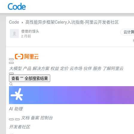
Code
高性能异步框架Celery入坑指南-阿里云开发者社区
›
傻傻的馒头
云计
2 月前
大模型
产品
解决方案
权益
定价
云市场
伙伴
服务
了解阿里云
查看 "" 全部搜索结果
AI 助理
文档
备案
控制台
开发者社区