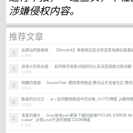
涉嫌侵权内容。
推荐文章
会搭讪的猕猴桃
·
【Simulink】单相电压型全桥逆变电路仿真
2 月前
讲道义的热水瓶
·
如何推导高斯过程回归以及深层高斯过程详解
2 月前
微醺的香烟
·
SourceTree -删除等待推送-腾讯云开发者社区-腾
2 年前
勤奋的日光灯
·
js->如何删除数组中的对象_51CTO博客_js删
2 年前
鬼畜的薯片
·
linux使用yum更新下载时报错PYCURL ERROR 56 - "Fail
e peer"_冰雪Love齐迹的博客-CSDN博客
3 年前