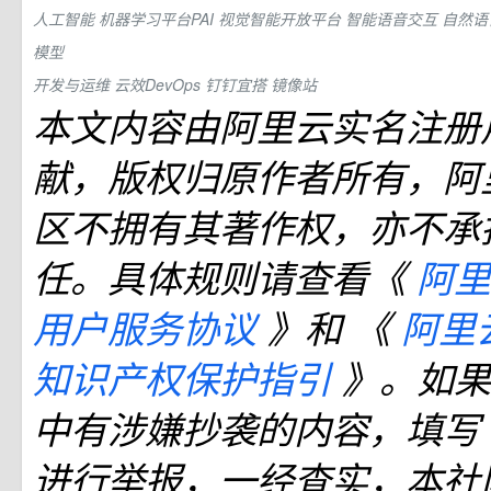
人工智能
机器学习平台PAI
视觉智能开放平台
智能语音交互
自然语
模型
开发与运维
云效DevOps
钉钉宜搭
镜像站
本文内容由阿里云实名注册
献，版权归原作者所有，阿
区不拥有其著作权，亦不承
任。具体规则请查看《
阿里
用户服务协议
》和 《
阿里
知识产权保护指引
》。如果
中有涉嫌抄袭的内容，填写
进行举报，一经查实，本社