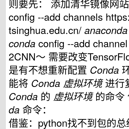
则要先： 添加清华镜像网
config --add channels https:
tsinghua.edu.cn/
anacond
config --add cha
conda
2CNN～ 需要改变Tensor
是有不想重新配置
Conda
能将
进行
Conda
虚拟环境
的
的命令
Conda
虚拟环境
命令：
da
借鉴：python找不到包的总结: 