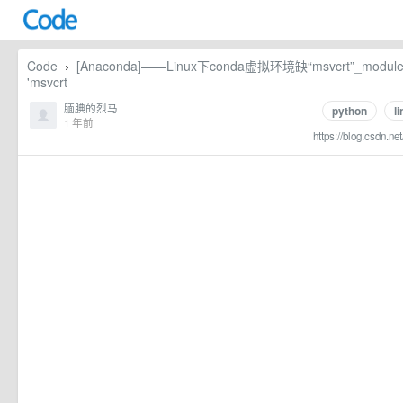
Code
[Anaconda]——Linux下conda虚拟环境缺“msvcrt”_modulenot
›
'msvcrt
腼腆的烈马
python
l
1 年前
https://blog.csdn.ne