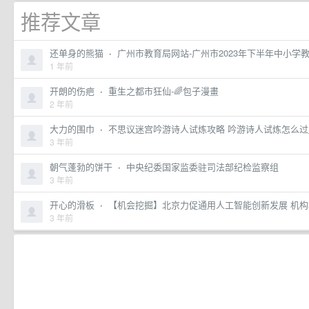
推荐文章
还单身的熊猫
·
广州市教育局网站-广州市2023年下半年中小
1 年前
开朗的伤疤
·
重生之都市狂仙-🌈️包子漫畫
2 年前
大力的围巾
·
不思议迷宫吟游诗人试炼攻略 吟游诗人试炼怎么过_
3 年前
朝气蓬勃的饼干
·
中央纪委国家监委驻司法部纪检监察组
3 年前
开心的滑板
·
【机会挖掘】北京力促通用人工智能创新发展 机构
3 年前