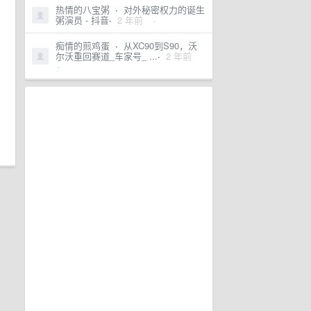
热情的八宝粥
·
对外秘密权力的诞生
粥演员 - 抖音
·
2 年前
·
痴情的煎鸡蛋
·
从XC90到S90，沃
尔沃重回赛道_车家号_ ...
·
2 年前
·