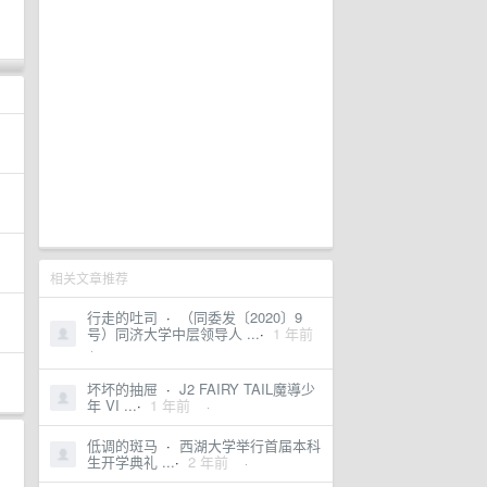
相关文章推荐
行走的吐司
·
（同委发〔2020〕9
号）同济大学中层领导人 ...
·
1 年前
·
坏坏的抽屉
·
J2 FAIRY TAIL魔導少
年 VI ...
·
1 年前
·
低调的斑马
·
西湖大学举行首届本科
生开学典礼 ...
·
2 年前
·