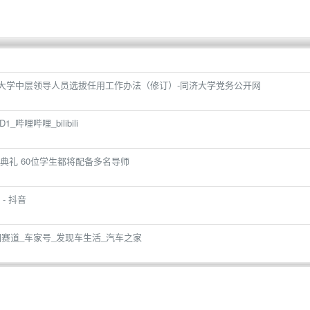
同济大学中层领导人员选拔任用工作办法（修订）-同济大学党务公开网
D1_哔哩哔哩_bilibili
典礼 60位学生都将配备多名导师
- 抖音
重回赛道_车家号_发现车生活_汽车之家