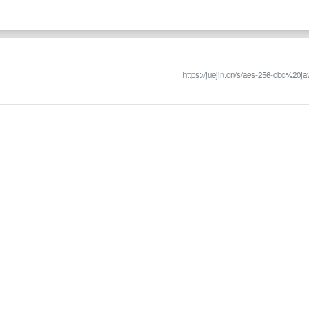
https://juejin.cn/s/aes-256-cbc%20ja