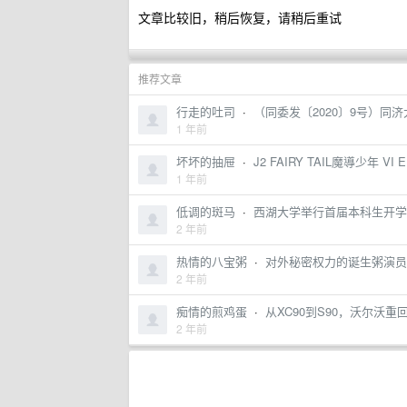
文章比较旧，稍后恢复，请稍后重试
推荐文章
行走的吐司
·
（同委发〔2020〕9号）
1 年前
坏坏的抽屉
·
J2 FAIRY TAIL魔導少年 VI E
1 年前
低调的斑马
·
西湖大学举行首届本科生开学
2 年前
热情的八宝粥
·
对外秘密权力的诞生粥演员 
2 年前
痴情的煎鸡蛋
·
从XC90到S90，沃尔沃
2 年前