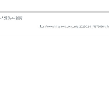
5人受伤-中新网
https://www.chinanews.com.cn/gj/2022/02-11/9673696.sht