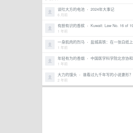
谈吐大方的电池
·
2024年大事记
6 月前
有胆有识的香槟
·
Kuwait: Law No. 16 of 
1 年前
一身肌肉的烈马
·
盐城高铁：在一张白纸上绘
1 年前
年轻有为的香烟
·
中国医学科学院北京协和
1 年前
大力的馒头
·
谁看过九千年写的小说妻形？
2 年前