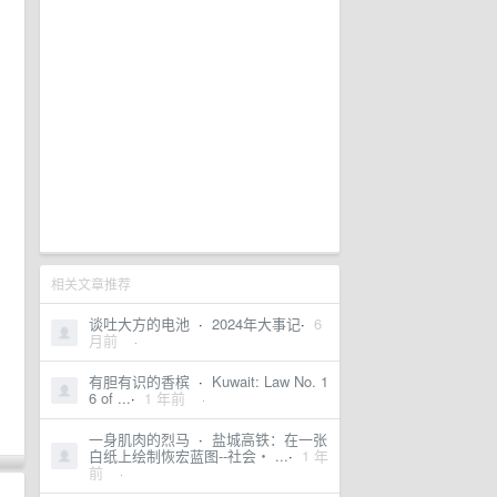
，
相关文章推荐
谈吐大方的电池
·
2024年大事记
·
6
月前
·
有胆有识的香槟
·
Kuwait: Law No. 1
6 of ...
·
1 年前
·
一身肌肉的烈马
·
盐城高铁：在一张
白纸上绘制恢宏蓝图--社会・ ...
·
1 年
前
·