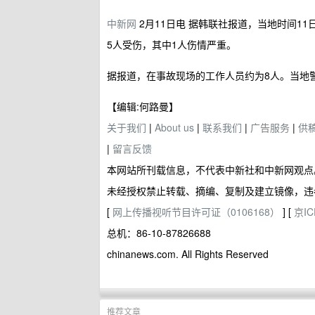
中新网
2月11日电 据韩联社报道，当地时间1
5人受伤，其中1人伤情严重。
据报道，在事故现场的工作人员约为8人。当地
【编辑:何路曼】
关于我们
|
About us
|
联系我们
|
广告服务
|
供
|
留言反馈
本网站所刊载信息，不代表中新社和中新网观点
未经授权禁止转载、摘编、复制及建立镜像，违
[
网上传播视听节目许可证（0106168）
] [
京IC
总机：86-10-87826688
chinanews.com. All Rights Reserved
推荐文章