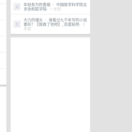
年轻有为的香烟
·
中国医学科学院北
京协和医学院
·
1 年前
·
大力的馒头
·
谁看过九千年写的小说
妻形？【我救了他吧】_百度贴吧
·
2
年前
·