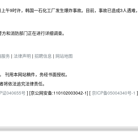
1日上午9时许，韩国一石化工厂发生爆炸事故。目前，事故已造成3人遇难
警方和消防部门正在进行详细调查。
稿服务
|
法律声明
|
招聘信息
|
网站地图
。 刊用本网站稿件，务经书面授权。
者将依法追究法律责任。
P证040655号
] [京公网安备:110102003042-1] [
京ICP备05004340号-1
]