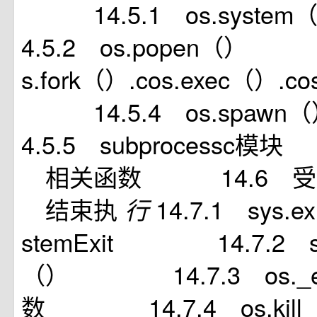
14.5.1 os.sys
4.5.2 os.popen（）
s.fork（）.cos.exec（）.
14.5.4 os.spa
4.5.5 subprocessc
相关函数 14.6 
结束执
14.7.1 sys.e
行
stemExit 14.7.2 sys
（） 14.7.3 os._e
数 14.7.4 os.kill（）