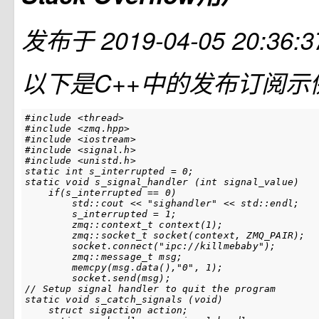
发布于
2019-04-05 20:36:3
以下是C++中的发布订阅示
#include <thread>

#include <zmq.hpp>

#include <iostream>

#include <signal.h>

#include <unistd.h>

static int s_interrupted = 0;

static void s_signal_handler (int signal_value)

    if(s_interrupted == 0)

        std::cout << "sighandler" << std::endl;

        s_interrupted = 1;

        zmq::context_t context(1);

        zmq::socket_t socket(context, ZMQ_PAIR);

        socket.connect("ipc://killmebaby");

        zmq::message_t msg;

        memcpy(msg.data(),"0", 1);

        socket.send(msg);

// Setup signal handler to quit the program

static void s_catch_signals (void)

    struct sigaction action;
