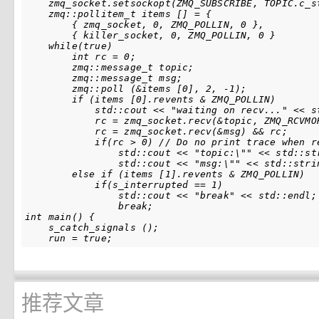
    zmq_socket.setsockopt(ZMQ_SUBSCRIBE, TOPIC.c_s
    zmq::pollitem_t items [] = {

        { zmq_socket, 0, ZMQ_POLLIN, 0 },

        { killer_socket, 0, ZMQ_POLLIN, 0 }

    while(true)

        int rc = 0;

        zmq::message_t topic;

        zmq::message_t msg;

        zmq::poll (&items [0], 2, -1);

        if (items [0].revents & ZMQ_POLLIN)

            std::cout << "waiting on recv..." << st
            rc = zmq_socket.recv(&topic, ZMQ_RCVMOR
            rc = zmq_socket.recv(&msg) && rc;

            if(rc > 0) // Do no print trace when re
                std::cout << "topic:\"" << std::st
                std::cout << "msg:\"" << std::stri
        else if (items [1].revents & ZMQ_POLLIN)

            if(s_interrupted == 1)

                std::cout << "break" << std::endl;

                break;

int main() {

    s_catch_signals ();

推荐文章