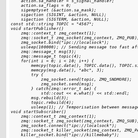
    action.sa_handler = s_signal_handler;

    action.sa_flags = 0;

    sigemptyset (&action.sa_mask);

    sigaction (SIGINT, &action, NULL);

    sigaction (SIGTERM, &action, NULL);

const std::string TOPIC = "4567";

void startPublisher()

    zmq::context_t zmq_context(1);

    zmq::socket_t zmq_socket(zmq_context, ZMQ_PUB);
    zmq_socket.bind("ipc://localsock");

    usleep(100000); // Sending message too fast af
    zmq::message_t msg(3);

    zmq::message_t topic(4);

    for(int i = 0; i < 10; i++) {

        memcpy(topic.data(), TOPIC.data(), TOPIC.s
        memcpy(msg.data(), "abc", 3);

        try {

            zmq_socket.send(topic, ZMQ_SNDMORE); 

            zmq_socket.send(msg); 

        } catch(zmq::error_t &e) {

            std::cout << e.what() << std::endl;

        msg.rebuild(3);

        topic.rebuild(4);

        usleep(1); // Temporisation between message
void startSubscriber()

    zmq::context_t zmq_context(1);

    zmq::socket_t zmq_socket(zmq_context, ZMQ_SUB);
    zmq_socket.connect("ipc://localsock");

    zmq::socket_t killer_socket(zmq_context, ZMQ_P
    killer_socket.bind("ipc://killmebaby");
