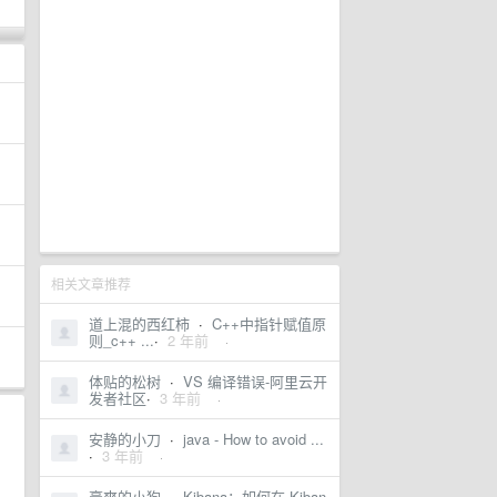
相关文章推荐
道上混的西红柿
·
C++中指针赋值原
则_c++ ...
·
2 年前
·
体贴的松树
·
VS 编译错误-阿里云开
发者社区
·
3 年前
·
安静的小刀
·
java - How to avoid ...
·
3 年前
·
豪爽的小狗
·
Kibana：如何在 Kiban