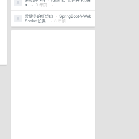
a ...
·
3 年前
·
爱健身的红烧肉
·
SpringBoot在Web
Socket长连 ...
·
3 年前
·