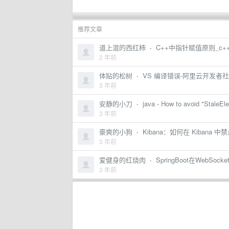
推荐文章
道上混的西红柿
·
C++中指针赋值原则_c+
2 年前
体贴的松树
·
VS 编译错误-阿里云开发者
3 年前
安静的小刀
·
java - How to avoid "StaleE
3 年前
豪爽的小狗
·
Kibana：如何在 Kibana
3 年前
爱健身的红烧肉
·
SpringBoot在WebSoc
3 年前