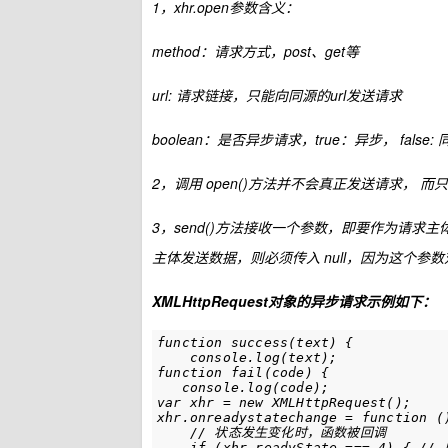
1，xhr.open参数含义：
method：请求方式，post、get等
url: 请求链接，只能向同源的url发送请求
boolean：是否异步请求，true：异步， false:
2，调用 open()方法并不会真正发送请求， 
3，send()方法接收一个参数，即要作为请求主体
主体发送数据，则必须传入 null，因为这个参
XMLHttpRequest对象的异步请求示例如下：
function success(text) {

    console.log(text);

function fail(code) {

   console.log(code);

var xhr = new XMLHttpRequest();   
xhr.onreadystatechange = function ()
    // 状态发生变化时，函数被回调

    if (xhr.readyState === 4) { //