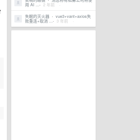
用 AI ...
·
2 年前
·
成
失眠的灭火器
·
vue3+vant+axios失
败重连+取消 ...
·
3 年前
·