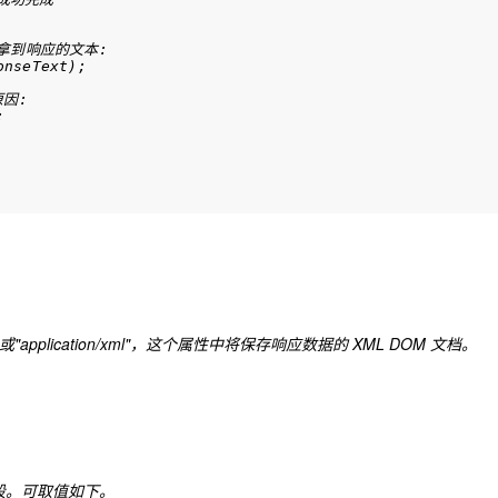
xt拿到响应的文本:

nseText);

因:



l"或"application/xml"，这个属性中将保存响应数据的 XML DOM 文档。
动阶段。可取值如下。