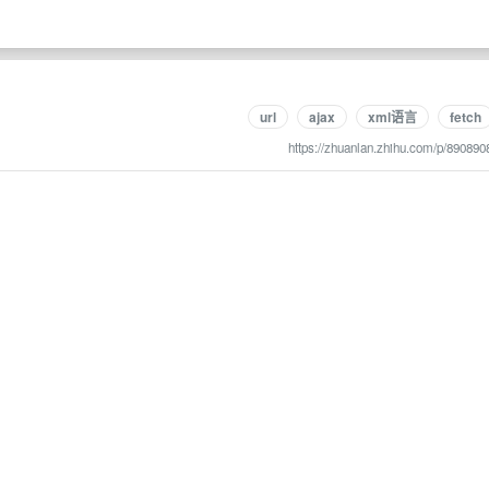
url
ajax
xml语言
fetch
https://zhuanlan.zhihu.com/p/890890