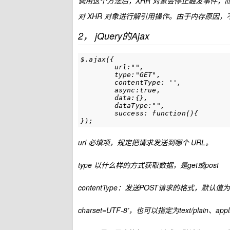
调用这个方法后，XHR 对象会停止触发事件
对 XHR 对象进行解引用操作。由于内存原因，不
2， jQuery的Ajax
$.ajax({

        url:"",

        type:"GET",

        contentType: '',

        async:true,

        data:{},

        dataType:"",

        success: function(){

});
url 必填项，规定把请求发送到哪个 URL。
type 以什么样的方式获取数据，是get或post
contentType：发送POST请求的格式，默认值为’applic
charset=UTF-8’，也可以指定为text/plain、applic