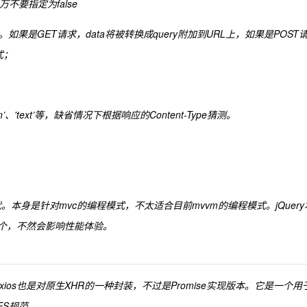
万不要指定为false
t。如果是GET请求，data将被转换成query附加到URL上，如果是POST
式；
n’、'text’等，缺省情况下根据响应的Content-Type猜测。
代。本身是针对mvc的编程模式，不太适合目前mvvm的编程模式。jQuery
一个，不然会影响性能体验。
axios也是对原生XHR的一种封装，不过是Promise实现版本。它是一个用
的ES规范。