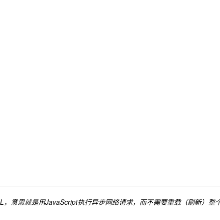
t and XML，意思就是用JavaScript执行异步网络请求，而不需要重载（刷新）整