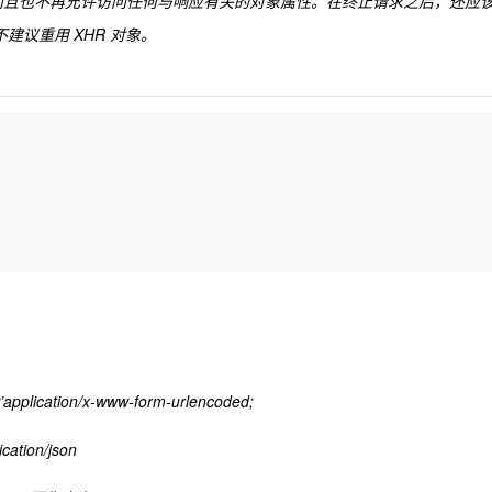
，而且也不再允许访问任何与响应有关的对象属性。在终止请求之后，还应
建议重用 XHR 对象。
ation/x-www-form-urlencoded;
ation/json