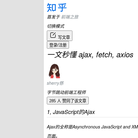
首发于
前端之旅
切换模式
写文章
登录/注册
一文秒懂 ajax, fetch, axios
sherry慈
字节跳动前端工程师
285 人
赞同了该文章
1, JavaScript的Ajax
Ajax的全称是Asynchronous JavaScrip
页面。