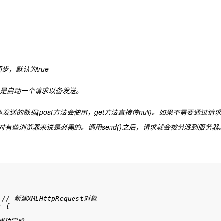
 同步，默认为true
而只是启动一个请求以备发送。
发送的数据(post方法会使用，get方法直接传null)。如果不需要通过请求
数对有些浏览器来说是必需的。调用send()之后，请求就会被分派到服务器
  // 新建XMLHttpRequest对象

 { 

 成功完成
