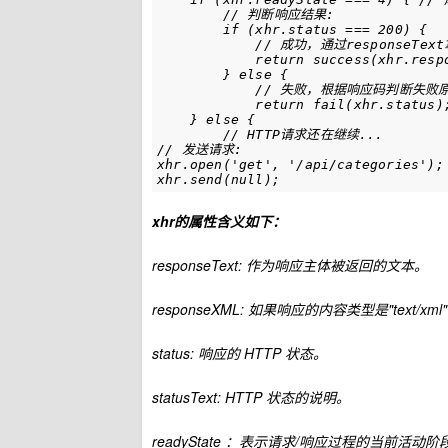
        // 判断响应结果:

        if (xhr.status === 200) {

            // 成功，通过responseTe
            return success(xhr.respo
        } else {

            // 失败，根据响应码判断失败原
            return fail(xhr.status);
    } else {

        // HTTP请求还在继续...

// 发送请求:

xhr.open('get', '/api/categories');

xhr.send(null);
xhr的属性含义如下：
responseText: 作为响应主体被返回的文本。
responseXML: 如果响应的内容类型是"text/xm
status: 响应的 HTTP 状态。
statusText: HTTP 状态的说明。
readyState ：表示请求/响应过程的当前活