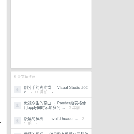
相关文章推荐
刚分手的肉夹馍
·
Visual Studio 202
2 ...
·
11 月前
·
傲视众生的高山
·
Pandas给表格使
用apply同时添加多列 ...
·
2 年前
·
腹黑的槟榔
·
Invalid header ...
·
2
个
年前
·
卖萌的眼镜
·
消息称有私募公司将使