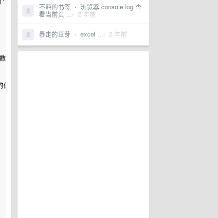
t'。最后，使用colorbar函数添加了一个colorbar。运行以上代码
不羁的书签
·
浏览器 console.log 查
看当前页 ...
·
2 年前
·
暴走的豆芽
·
excel ...
·
2 年前
·
色与数据的取值范围更加匹配，从而提高图像的可读性。
设置刻度的位置，而set_ticklabels函数用于设置刻度的标签。下面是一个具体的