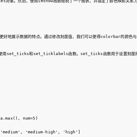
s对象。然后，使用imshow函数绘制了一个图表，并指定了颜色映射关系为'je
以便更好地展示数据的特点。通过修改刻度值，我们可以使得colorbar的颜
使用set_ticks和set_ticklabels函数。set_ticks函数用于
a.max(), num=5)

'medium', 'medium-high', 'high']
