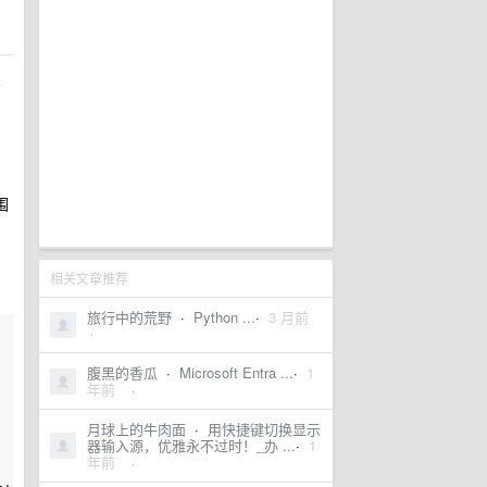
方
围
相关文章推荐
旅行中的荒野
·
Python ...
·
3 月前
·
腹黑的香瓜
·
Microsoft Entra ...
·
1
年前
·
月球上的牛肉面
·
用快捷键切换显示
器输入源，优雅永不过时！_办 ...
·
1
年前
·