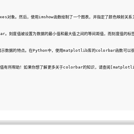
对象。然后，使用imshow函数绘制了一个图表，并指定了颜色映射关系为'jet'
。刻度值被设置为数据的最小值和最大值之间的等间距值，而刻度值的标签被设置为'low
据的特点。在Python中，使用matplotlib库的colorbar函数可以很方
度值有所帮助！如果你想了解更多关于colorbar的知识，请查阅[matplotl