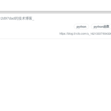
ca12d97dad的技术博客_
python
python函数
https://blog.51cto.com/u_16213337/93432