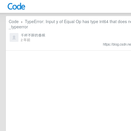
Code
TypeError: Input y of Equal Op has type int64 that does 
›
_typeerror
千杯不醉的香槟
2 年前
https://blog.csdn.