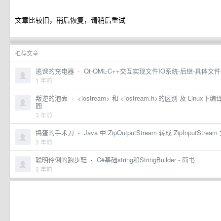
文章比较旧，稍后恢复，请稍后重试
推荐文章
逃课的充电器
·
Qt-QML-C++交互实现文件IO系统-后继-具体文
1 年前
叛逆的泡面
·
<iostream> 和 <iostream.h>的区别 及 Linux下编译
园
3 年前
捣蛋的手术刀
·
Java 中.ZipOutputStream 转成 ZipInputStr
3 年前
聪明伶俐的跑步鞋
·
C#基础string和StringBuilder - 简书
3 年前