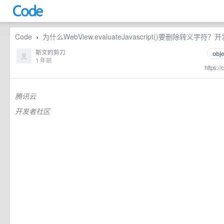
Code
为什么WebView.evaluateJavascript()要删除转义字符
›
斯文的剪刀
obj
1 年前
https:/
腾讯云
开发者社区