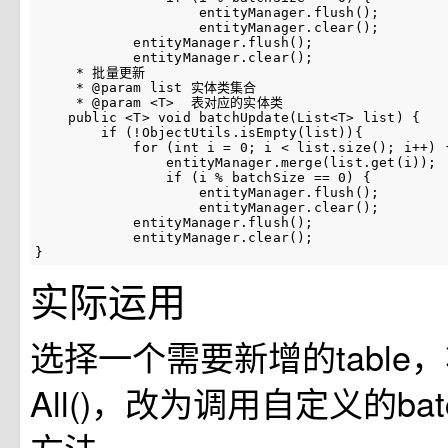
                    entityManager.flush();

                    entityManager.clear();

            entityManager.flush();

            entityManager.clear();

     * 批量更新

     * @param list 实体类集合

     * @param <T>  表对应的实体类

    public <T> void batchUpdate(List<T> list) {

        if (!ObjectUtils.isEmpty(list)){

            for (int i = 0; i < list.size(); i++) {
                entityManager.merge(list.get(i));

                if (i % batchSize == 0) {

                    entityManager.flush();

                    entityManager.clear();

            entityManager.flush();

            entityManager.clear();

}
实际运用
选择一个需要新增的table，
All()，改为调用自定义的batc