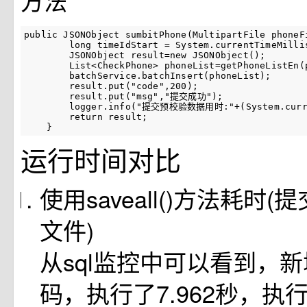
方法
public JSONObject sumbitPhone(MultipartFile phoneFi
        long timeIdStart = System.currentTimeMillis
        JSONObject result=new JSONObject();

        List<CheckPhone> phoneList=getPhoneListEn(p
        batchService.batchInsert(phoneList);

        result.put("code",200);

        result.put("msg","提交成功");

        logger.info("提交预校验数据用时:"+(System.curren
        return result;

    }
运行时间对比
使用saveall()方法耗时(
文件)
从sql监控中可以看到，新
码，执行了7.962秒，执行