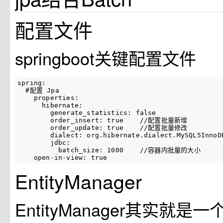
配置文件
springboot关键配置文件
spring:

  #配置 Jpa

    properties:

      hibernate:

        generate_statistics: false

        order_insert: true    //配置批量新增

        order_update: true    //配置批量修改

        dialect: org.hibernate.dialect.MySQL5InnoDB
        jdbc:

          batch_size: 1000    //容器内批量的大小

    open-in-view: true
EntityManager
EntityManager其实就