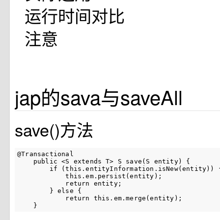
运行时间对比
注意
jap的sava与saveAll
save()方法
@Transactional

    public <S extends T> S save(S entity) {

        if (this.entityInformation.isNew(entity)) {
            this.em.persist(entity);

            return entity;

        } else {

            return this.em.merge(entity);

    }