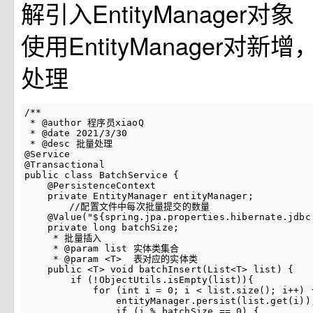
解引入EntityManager对象
使用EntityManager对
处理
/**

 * @author 程序员xiaoQ

 * @date 2021/3/30

 * @desc 批量处理

@Service

@Transactional

public class BatchService {

    @PersistenceContext

    private EntityManager entityManager;

	//配置文件中每次批量提交的数量

    @Value("${spring.jpa.properties.hibernate.jdbc.
    private long batchSize;

     * 批量插入

     * @param list 实体类集合

     * @param <T>  表对应的实体类

    public <T> void batchInsert(List<T> list) {

        if (!ObjectUtils.isEmpty(list)){

            for (int i = 0; i < list.size(); i++) {
                entityManager.persist(list.get(i));
                if (i % batchSize == 0) {
