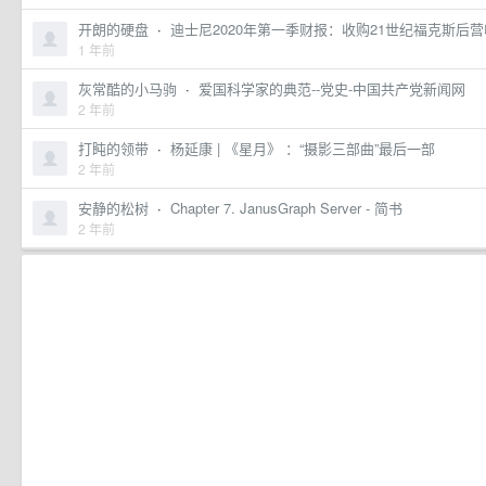
开朗的硬盘
·
迪士尼2020年第一季财报：收购21世纪福克斯后营收
1 年前
灰常酷的小马驹
·
爱国科学家的典范--党史-中国共产党新闻网
2 年前
打盹的领带
·
杨延康 | 《星月》 ：“摄影三部曲”最后一部
2 年前
安静的松树
·
Chapter 7. JanusGraph Server - 简书
2 年前