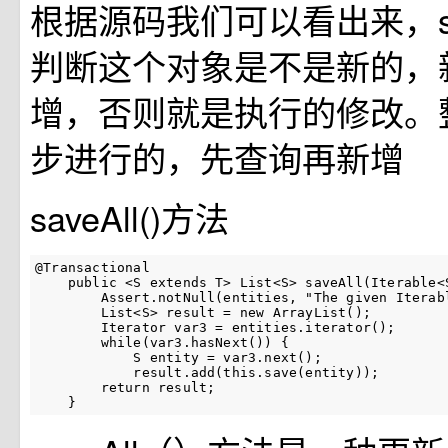
根据源码我们可以看出来，s
判断这个对象是不是新的，
增，否则就是执行的修改。
步进行的，先查询再新增
saveAll()方法
@Transactional

    public <S extends T> List<S> saveAll(Iterable<S
        Assert.notNull(entities, "The given Iterabl
        List<S> result = new ArrayList();

        Iterator var3 = entities.iterator();

        while(var3.hasNext()) {

            S entity = var3.next();

            result.add(this.save(entity));

        return result;

    }