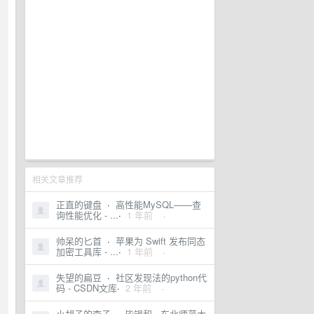
相关文章推荐
正直的键盘
·
高性能MySQL——查
询性能优化 - ...
·
1 年前
·
帅呆的匕首
·
苹果为 Swift 发布同态
加密工具库 - ...
·
1 年前
·
失望的扁豆
·
社区发现法的python代
码 - CSDN文库
·
2 年前
·
小胡子的李子
·
毕锡和 - 东北师范大