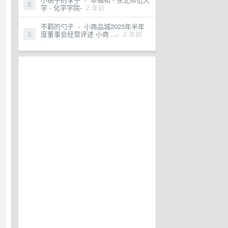
学 - 化学学院
·
2 年前
·
不羁的勺子
·
小商品城2023年半年
度董事会经营评述 小商 ...
·
2 年前
·