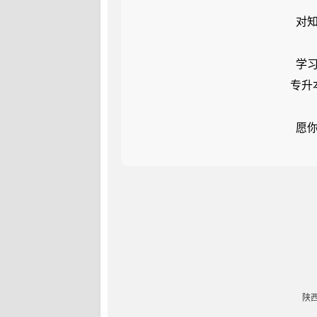
对
学
专升
愿
陕