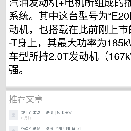
汽油发动机+电机所组成的
系统。其中这台型号为“E20N
动机，也搭载在此前刚上市的坦
-T身上，其最大功率为185
车型所持2.0T发动机（167
强。
推荐文章
绅士的墨镜
·
进阶 | 技术积累
2 月前
彷徨的骆驼
·
刘阔-哔哩哔哩_bilibili