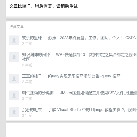
文章比较旧，稍后恢复，请稍后重试
推荐文章
欢乐的篮球
·
彭涛：2023年终复盘，工作，团队，个人！-CSD
2 年前
知识渊博的闹钟
·
WPF快速指导13：数据绑定之集合绑定之视
社区
2 年前
正直的桔子
·
jQuery实现无限循环滚动公告-jquery 循环
2 年前
朝气蓬勃的沙滩裤
·
JMeter压测如何配置并使用CSV文件_性
3 年前
沉着的毛衣
·
了解 Visual Studio 中的 Django 教程步骤 2，视图和
3 年前