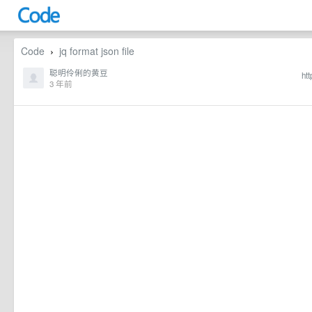
Code
jq format json file
›
聪明伶俐的黄豆
ht
3 年前