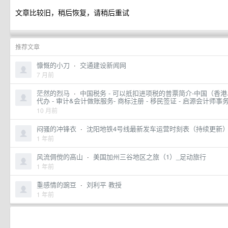
文章比较旧，稍后恢复，请稍后重试
推荐文章
慷慨的小刀
·
交通建设新闻网
7 月前
茫然的烈马
·
中国税务 - 可以抵扣进项税的普票简介-中国（香港
代办 - 审计&会计做账服务- 商标注册 - 移民签证 - 启源会计师事
10 月前
闷骚的冲锋衣
·
沈阳地铁4号线最新发车运营时刻表（持续更新）
1 年前
风流倜傥的高山
·
美国加州三谷地区之旅（1）_足动旅行
1 年前
重感情的豌豆
·
刘利平 教授
1 年前