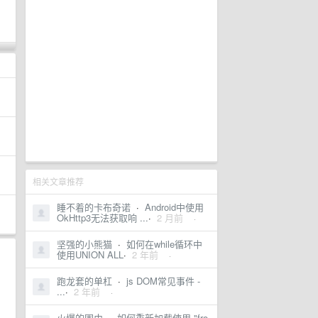
相关文章推荐
睡不着的卡布奇诺
·
Android中使用
OkHttp3无法获取响 ...
·
2 月前
·
坚强的小熊猫
·
如何在while循环中
使用UNION ALL
·
2 年前
·
跑龙套的单杠
·
js DOM常见事件 -
...
·
2 年前
·
火爆的围巾
·
如何重新加载使用 "fro