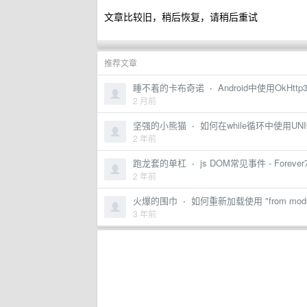
文章比较旧，稍后恢复，请稍后重试
推荐文章
睡不着的卡布奇诺
·
Android中使用OkH
2 月前
坚强的小熊猫
·
如何在while循环中使用UNIO
2 年前
跑龙套的单杠
·
js DOM常见事件 - Forever
2 年前
火爆的围巾
·
如何重新加载使用 "from modul
3 年前