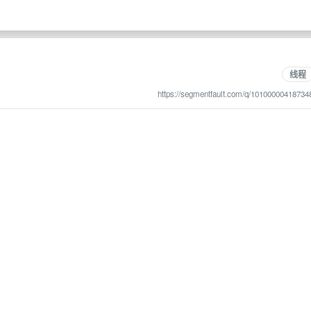
线程
https://segmentfault.com/q/10100000418734