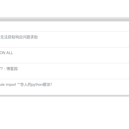
ttp3无法获取响应问题求助
N ALL
77 - 博客园
e import *"导入的python模块？