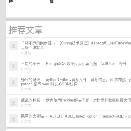
中国侨都政务微博
江门政府网政务微信
推荐文章
千杯不醉的跑步鞋
·
【Spring技术原理】Aspectj和LoadTim
灬殇 - 博客园
5 月前
不羁的椰子
·
PostgreSQL数据库大小写问题 - NullUser - 简书
2 年前
帅气的蚂蚁
·
python处理wav音频文件：音频信息，读取内容，
python 读写 wav 时长-CSDN博客
2 年前
威武的鸭蛋
·
盘点使用Pandas解决问题：对比两列数据取最大
2 年前
憨厚的大熊猫
·
ALTER TABLE index_option (Transact-SQL) - SQ
2 年前