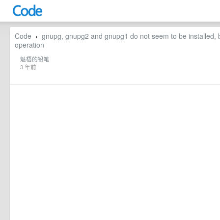
Code
gnupg, gnupg2 and gnupg1 do not seem to be installed, bu
›
operation
魁梧的铅笔
3 年前