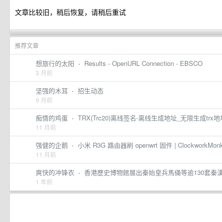
文章比较旧，稍后恢复，请稍后重试
推荐文章
想旅行的太阳
·
Results - OpenURL Connection - EBSCO
3 月前
坚强的木耳
·
招生动态
9 月前
痴情的鸡蛋
·
TRX(Trc20)离线签名-离线生成地址_无限生成trx地
11 月前
强健的企鹅
·
小米 R3G 路由器刷 openwrt 固件 | ClockworkMonke
11 月前
爽快的冲锋衣
·
香港歷史博物館展出秦始皇兵馬俑等逾130套秦
1 年前