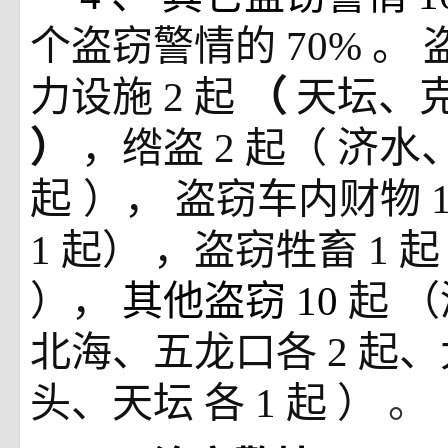
个盗窃警情的
70%
。
力设施
2
起
（
天坛、
）
，绺盗
2
起（
济水
起
），
盗窃车内财物
1
起）
，盗窃牲畜
1
起
），
其他盗窃
10
起
（
北海、五龙口各
2
起、
头、天坛
各
1
起
）
。