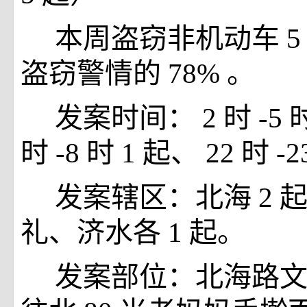
本周盗窃非机动车
盗窃警情的
78%
。
发案时间：
2
时
-5
时
-8
时
1
起、
22
时
-2
发案辖区：北海
2
礼、济水各
1
起。
发案部位：北海路