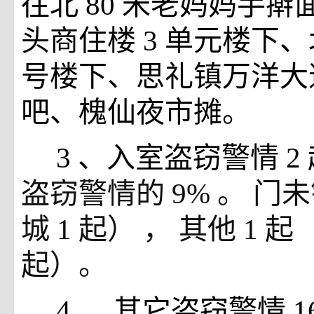
往北
80
米老妈妈手擀
头商住楼
3
单元楼下、
号楼下、思礼镇万洋大
吧、槐仙夜市摊。
3
、入室盗窃警情
2
盗窃警情的
9%
。
门
城
1
起）
，
其他
1
起
起）。
4
、
其它盗窃警情
1