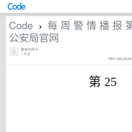
Code
每 周 警 情 播 报
›
公安局官网
勤奋的柿子
1 年前
https://gaj.jiyu
第
25