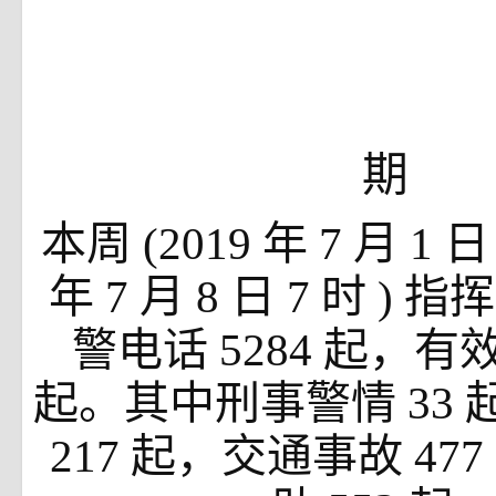
期
本周
(2019
年
7
月
1
年
7
月
8
日
7
时
)
指挥
警电话
5284
起，有
起。其中刑事警情
33
217
起，交通事故
477