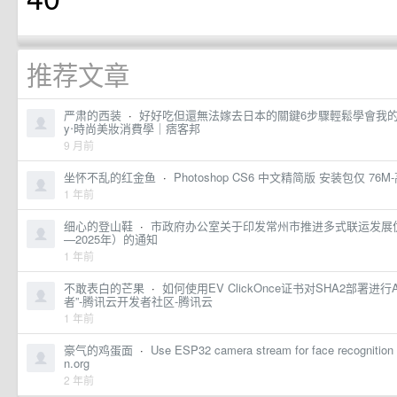
推荐文章
严肃的西装
·
好好吃但還無法嫁去日本的關鍵6步驟輕鬆學會我的styl
y‧時尚美妝消費學｜痞客邦
9 月前
坐怀不乱的红金鱼
·
Photoshop CS6 中文精简版 安装包仅 7
1 年前
细心的登山鞋
·
市政府办公室关于印发常州市推进多式联运发展优
—2025年）的通知
1 年前
不敢表白的芒果
·
如何使用EV ClickOnce证书对SHA2部署进行A
者”-腾讯云开发者社区-腾讯云
1 年前
豪气的鸡蛋面
·
Use ESP32 camera stream for face recognition 
n.org
2 年前