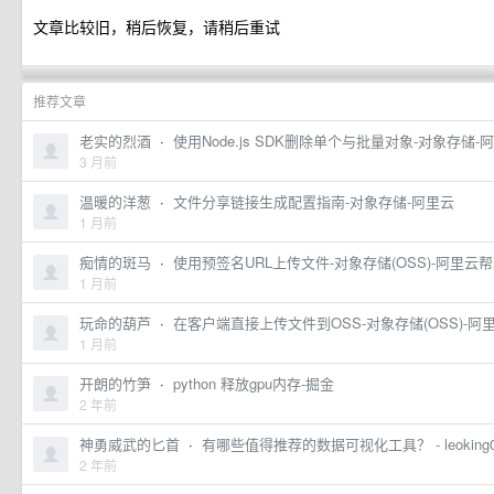
文章比较旧，稍后恢复，请稍后重试
推荐文章
老实的烈酒
·
使用Node.js SDK删除单个与批量对象-对象存储-
3 月前
温暖的洋葱
·
文件分享链接生成配置指南-对象存储-阿里云
1 月前
痴情的斑马
·
使用预签名URL上传文件-对象存储(OSS)-阿里云
1 月前
玩命的葫芦
·
在客户端直接上传文件到OSS-对象存储(OSS)-阿
1 月前
开朗的竹笋
·
python 释放gpu内存-掘金
2 年前
神勇威武的匕首
·
有哪些值得推荐的数据可视化工具？ - leoking0
2 年前