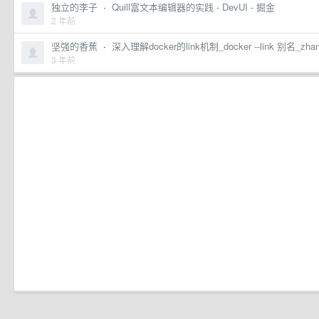
独立的李子
·
Quill富文本编辑器的实践 - DevUI - 掘金
2 年前
坚强的香蕉
·
深入理解docker的link机制_docker --link 别名_zh
3 年前