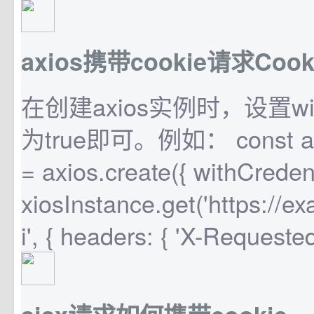
axios携带cookie请求Cook
在创建axios实例时，设置withC
为true即可。例如： const axi
= axios.create({ withCredenti
xiosInstance.get('https://
i', { headers: { 'X-Requested