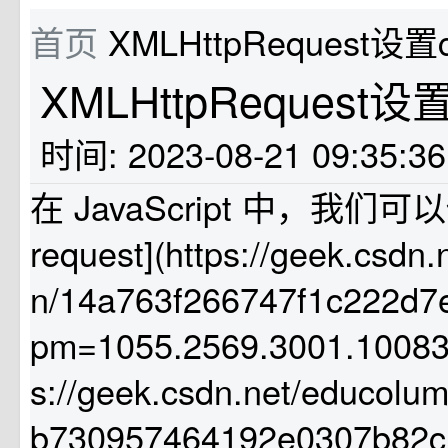
首页
XMLHttpRequest设置c
XMLHttpRequest设置
时间: 2023-08-21 09:35:3
在 JavaScript 中，我们可以使
request](https://geek.csdn
n/14a763f266747f1c222d7
pm=1055.2569.3001.10083)
s://geek.csdn.net/educol
b730957464192e0307b82c