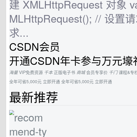
建 XMLHttpRequest 对象 var
MLHttpRequest(); // 
求...
CSDN会员
开通CSDN年卡参与万元壕
海量
VIP免费资源
千本
正版电子书
商城
会员专享价
千门
课程&专
全年可省5,000元
立即开通
全年可省5,000元
立即开通
最新推荐