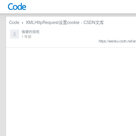
Code
XMLHttpRequest设置cookie - CSDN文库
›
强健的拐杖
1 年前
https://wenku.csdn.net