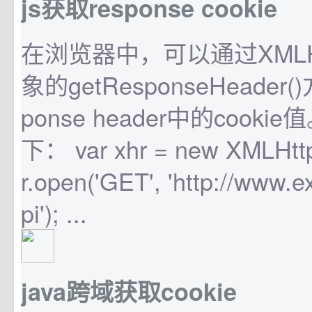
js获取response cookie
在浏览器中，可以通过XMLHtt
象的getResponseHeader
ponse header中的cook
下： var xhr = new XMLHttp
r.open('GET', 'http://www.
pi'); ...
java跨域获取cookie