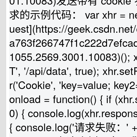
01.10083)发送带有 cooki
求的示例代码： var xhr = new
uest](https://geek.csdn.ne
a763f266747f1c222d7efca
1055.2569.3001.10083)(); 
T', '/api/data', true); xhr.
r('Cookie', 'key=value; key2
onload = function() { if (xh
0) { console.log(xhr.respons
{ console.log('请求失败：' + x