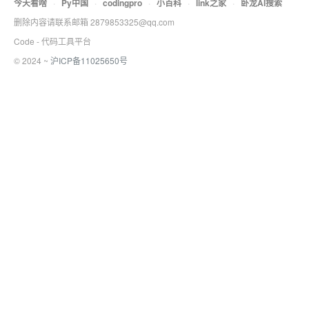
今天看啥
·
Py中国
·
codingpro
·
小百科
·
link之家
·
卧龙AI搜索
删除内容请联系邮箱 2879853325@qq.com
Code - 代码工具平台
© 2024 ~
沪ICP备11025650号