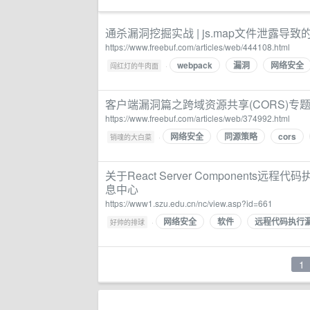
通杀漏洞挖掘实战 | js.map文件泄露导致的
https://www.freebuf.com/articles/web/444108.html
webpack
漏洞
网络安全
·
闯红灯的牛肉面
客户端漏洞篇之跨域资源共享(CORS)专题 -
https://www.freebuf.com/articles/web/374992.html
网络安全
同源策略
cors
·
销魂的大白菜
关于React Server Components远
息中心
https://www1.szu.edu.cn/nc/view.asp?id=661
网络安全
软件
远程代码执行
·
好帅的排球
1