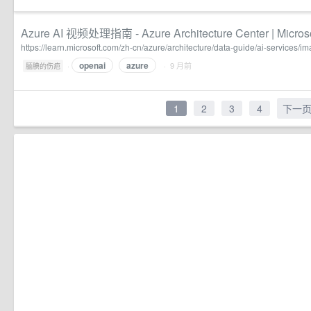
Azure AI 视频处理指南 - Azure Architecture Center | Microso
https://learn.microsoft.com/zh-cn/azure/architecture/data-guide/ai-services/
openai
azure
·
· 9 月前
腼腆的伤疤
1
2
3
4
下一