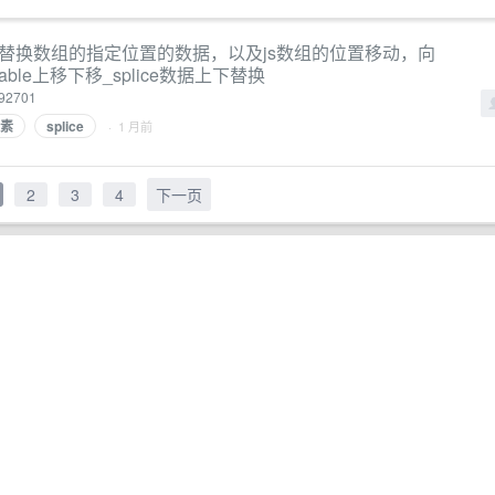
删改），替换数组的指定位置的数据，以及js数组的位置移动，向
le上移下移_splice数据上下替换
792701
元素
splice
· 1 月前
2
3
4
下一页