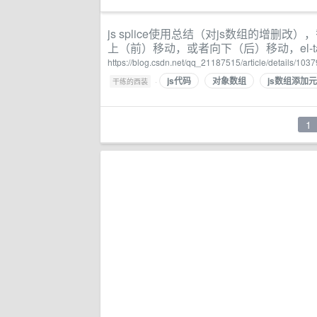
js splice使用总结（对js数组的增
上（前）移动，或者向下（后）移动，el-tab
https://blog.csdn.net/qq_21187515/article/details/103
js代码
对象数组
js数组添加
·
干练的西装
1