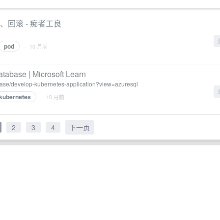
的升级、回滚 - 痴者工良
pod
· 10 月前
base | Microsoft Learn
tabase/develop-kubernetes-application?view=azuresql
kubernetes
· 10 月前
2
3
4
下一页