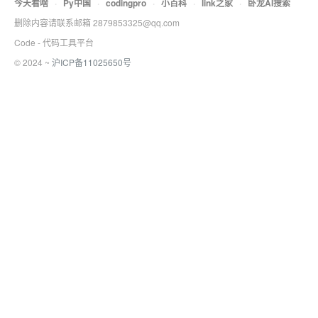
今天看啥
·
Py中国
·
codingpro
·
小百科
·
link之家
·
卧龙AI搜索
删除内容请联系邮箱 2879853325@qq.com
Code - 代码工具平台
© 2024 ~
沪ICP备11025650号