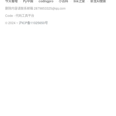
今天看啥
·
Py中国
·
codingpro
·
小百科
·
link之家
·
卧龙AI搜索
删除内容请联系邮箱 2879853325@qq.com
Code - 代码工具平台
© 2024 ~
沪ICP备11025650号