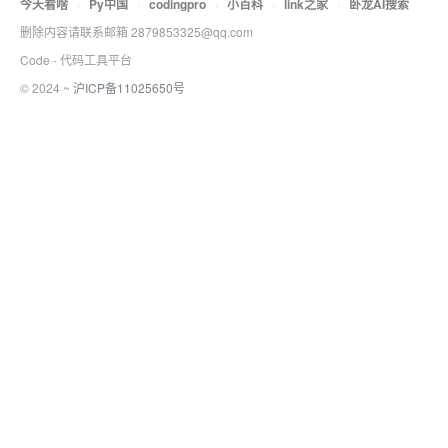
今天看啥
·
Py中国
·
codingpro
·
小百科
·
link之家
·
卧龙AI搜索
删除内容请联系邮箱 2879853325@qq.com
Code - 代码工具平台
© 2024 ~
沪ICP备11025650号