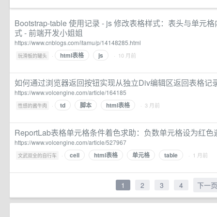
Bootstrap-table 使用记录 - js 修改表格样式：表头
式 - 前端开发小姐姐
https://www.cnblogs.com/itamu/p/14148285.html
html表格
js
·
· 10 月前
玩滑板的罐头
如何通过浏览器返回按钮实现从独立Div编辑区返回表格记
https://www.volcengine.com/article/164185
td
脚本
html表格
·
· 3 月前
性感的酱牛肉
ReportLab表格单元格条件着色求助：负数单元格设为红色
https://www.volcengine.com/article/527967
cell
html表格
单元格
table
·
· 1 月前
文武双全的自行车
1
2
3
4
下一