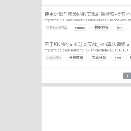
使用近似与精确kNN实现向量检索-检索分析服务 
https://help.aliyun.com/zh/es/use-cases/use-the-knn-se
vector
数据检索
knn
·
不要命的自行车
基于KNN的文本分类实战_knn算法训练
https://blog.csdn.net/lchb_ok/article/details/51318101
分类数据
文本分类
knn
·
礼貌的哑铃
1