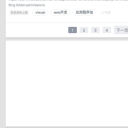
tting-folder-permissions
visual
web开发
应用程序池
·
· 2 月前
爱旅游的山楂
1
2
3
4
下一