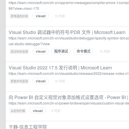
https://learn.microsoft.com/zh-cn/cpp/error-messages/compiler-errors-1/comp
99?view=msvc-170
visual
·
· 10 月前
爱喝酒的炒饭
Visual Studio 调试器中的符号/PDB 文件 | Microsoft Learn
https://learn.microsoft.com/zh-cn/visualstudio/debugger/specify-symbol-dot-pd
ual-studio-debugger?view
visual
程序调试
命令模式
·
· 10 月前
挂过科的韭菜
Visual Studio 2022 17.5 发行说明 | Microsoft Learn
https://learn.microsoft.com/zh-cn/visualstudio/releases/2022/release-notes-v
visual
·
· 10 月前
爱跑步的篮球
向 Power BI 自定义视觉对象添加格式设置选项 - Power BI | Mic
https://learn.microsoft.com/zh-cn/power-bi/developer/visuals/custom-visual-de
visual
·
· 9 月前
淡定的柠檬
于静-信息工程学院