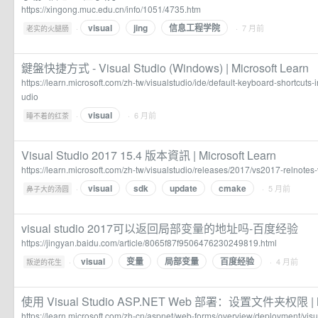
https://xingong.muc.edu.cn/info/1051/4735.htm
visual
jing
信息工程学院
·
· 7 月前
老实的火腿肠
鍵盤快捷方式 - Visual Studio (Windows) | Microsoft Learn
https://learn.microsoft.com/zh-tw/visualstudio/ide/default-keyboard-shortcuts-
udio
visual
·
· 6 月前
睡不着的红茶
Visual Studio 2017 15.4 版本資訊 | Microsoft Learn
https://learn.microsoft.com/zh-tw/visualstudio/releases/2017/vs2017-relnotes
visual
sdk
update
cmake
·
· 5 月前
鼻子大的汤圆
visual studio 2017可以返回局部变量的地址吗-百度经验
https://jingyan.baidu.com/article/8065f87f9506476230249819.html
visual
变量
局部变量
百度经验
·
· 4 月前
叛逆的花生
使用 Visual Studio ASP.NET Web 部署：设置文件夹权限 | Mic
https://learn.microsoft.com/zh-cn/aspnet/web-forms/overview/deployment/vis