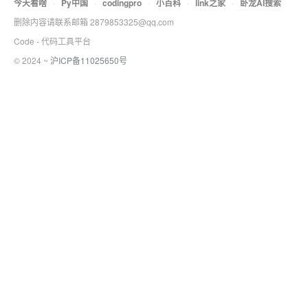
今天看啥
·
Py中国
·
codingpro
·
小百科
·
link之家
·
卧龙AI搜索
删除内容请联系邮箱 2879853325@qq.com
Code - 代码工具平台
© 2024 ~
沪ICP备11025650号