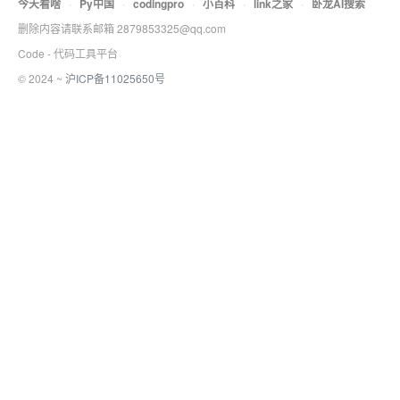
今天看啥
·
Py中国
·
codingpro
·
小百科
·
link之家
·
卧龙AI搜索
删除内容请联系邮箱 2879853325@qq.com
Code - 代码工具平台
© 2024 ~
沪ICP备11025650号