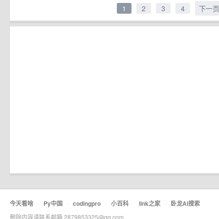
1
2
3
4
下一
今天看啥
·
Py中国
·
codingpro
·
小百科
·
link之家
·
卧龙AI搜索
删除内容请联系邮箱 2879853325@qq.com