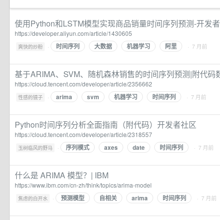
使用Python和LSTM模型实现商品销量时间序列预测-开发
https://developer.aliyun.com/article/1430605
时间序列
大数据
机器学习
阿里
·
· 7 月前
爽快的炒粉
基于ARIMA、SVM、随机森林销售的时间序列预测|附代
https://cloud.tencent.com/developer/article/2356662
arima
svm
机器学习
时间序列
·
· 7 月前
性感的镜子
Python时间序列分析全面指南（附代码）开发者社区
https://cloud.tencent.com/developer/article/2318557
序列模式
axes
date
时间序列
·
· 7 月前
玉树临风的野马
什么是 ARIMA 模型？| IBM
https://www.ibm.com/cn-zh/think/topics/arima-model
预测模型
自相关
arima
时间序列
·
· 7 月前
焦虑的白开水