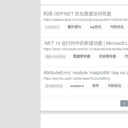
利用 ODP.NET 优化数据访问性能
https://www.oracle.com/ocom/groups/public/%40otn/
循环语句
sql优化
代码优化
·
心软的饺子
.NET 10 运行时中的新增功能 | Microsoft L
https://learn.microsoft.com/zh-cn/dotnet/core/whats-ne
数据寄存器
状态寄存器
代
·
酒量小的投影仪
AttributeError: module 'matplotlib' has no 
https://wenku.csdn.net/answer/5o2u3at9my
seaborn
软件
代码优化
·
眉毛粗的毛衣
1