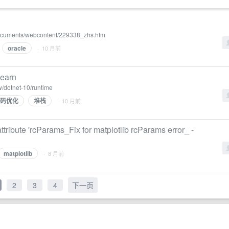
documents/webcontent/229338_zhs.htm
oracle
· 10 月前
earn
w/dotnet-10/runtime
码优化
堆栈
· 10 月前
attribute 'rcParams_Fix for matplotlib rcParams error_ -
matplotlib
· 8 月前
2
3
4
下一页