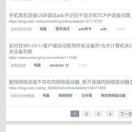
手机真机连接USB调试adb不识别不显示和TCPIP连接问题_adb
https://blog.csdn.net/summerking/article/details/137174767
电脑
程序调试
adb命令
adb
·
· 3 月前
还单身的消炎药
如何在Win10/11客户端自动禁用所有设备的“允许计算机
关设备列表
https://www.volcengine.com/article/111056
电脑
windows 10
·
· 2 月前
卖萌的松树
删除网络连接不存在的网络驱动器_断开连接的网络驱动器
https://blog.csdn.net/qq_36292543/article/details/136571653
电脑
网络映射
云存储
映射网络驱动器
·
年轻有为的电脑桌
1
2
3
4
下一