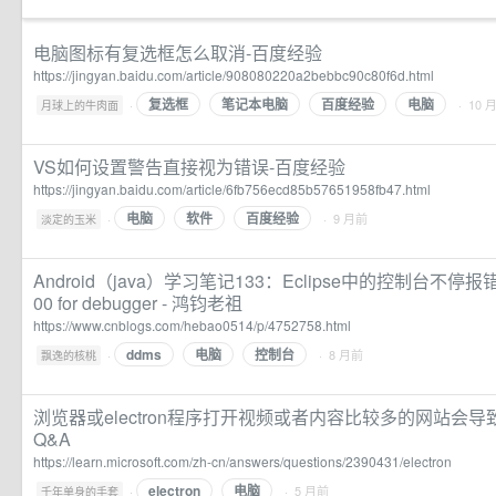
电脑图标有复选框怎么取消-百度经验
https://jingyan.baidu.com/article/908080220a2bebbc90c80f6d.html
复选框
笔记本电脑
百度经验
电脑
·
· 10 
月球上的牛肉面
VS如何设置警告直接视为错误-百度经验
https://jingyan.baidu.com/article/6fb756ecd85b57651958fb47.html
电脑
软件
百度经验
·
· 9 月前
淡定的玉米
Android（java）学习笔记133：Eclipse中的控制台不停报错Can't 
00 for debugger - 鸿钧老祖
https://www.cnblogs.com/hebao0514/p/4752758.html
ddms
电脑
控制台
·
· 8 月前
飘逸的核桃
浏览器或electron程序打开视频或者内容比较多的网站会导致电脑卡
Q&A
https://learn.microsoft.com/zh-cn/answers/questions/2390431/electron
electron
电脑
·
· 5 月前
千年单身的手套