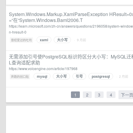
System.Windows.Markup.XamlParseException HResult=
=“在“System.Windows.Baml2006.T
https://learn.microsoft.com/zh-cn/answers/questions/2196058/system-wind
n-hresult-0
xaml
大小写
·
· 9 月前
曾经爱过的吐司
无需添加引号使PostgreSQL标识符区分大小写：MySQL迁移至
L查询适配求助
https://www.volcengine.com/article/197968
mysql
大小写
引号
postgresql
·
· 2 月前
奔跑的创口贴
1
2
3
4
下一