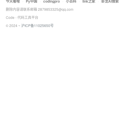
今天看啥
·
Py中国
·
codingpro
·
小百科
·
link之家
·
卧龙AI搜索
删除内容请联系邮箱 2879853325@qq.com
Code - 代码工具平台
© 2024 ~
沪ICP备11025650号