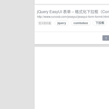
jQuery EasyUI 表单 – 格式化下拉框（Com
http://www.runoob.com/jeasyui/jeasyui-form-form4.html
jquery
combobox
下拉框
·
仗义的炒面
1