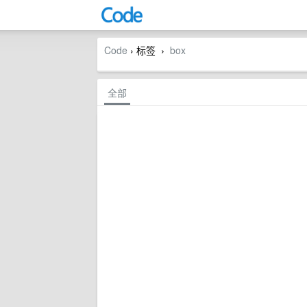
Code
› 标签
box
›
全部