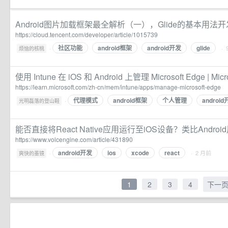
Android图片加载框架最全解析（一），Glide的基本用法
https://cloud.tencent.com/developer/article/1015739
社区功能
android框架
android开发
glide
·
· 
烦恼的核桃
使用 Intune 在 iOS 和 Android 上管理 Microsoft Edge | Micro
https://learn.microsoft.com/zh-cn/mem/intune/apps/manage-microsoft-edge
代理模式
android框架
个人管理
androi
·
光明磊落的登山鞋
能否直接将React Native应用运行至iOS设备？类比Androi
https://www.volcengine.com/article/431890
android开发
ios
xcode
react
·
· 2 月前
爽快的墨镜
1
2
3
4
下一