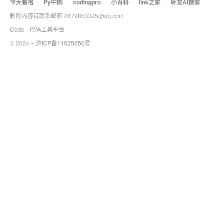
今天看啥
·
Py中国
·
codingpro
·
小百科
·
link之家
·
卧龙AI搜索
删除内容请联系邮箱 2879853325@qq.com
Code - 代码工具平台
© 2024 ~
沪ICP备11025650号