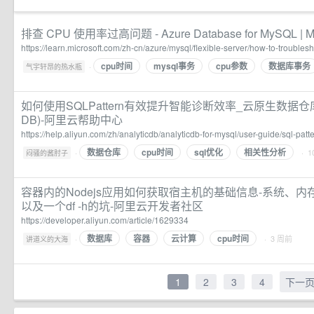
排查 CPU 使用率过高问题 - Azure Database for MySQL | Mic
https://learn.microsoft.com/zh-cn/azure/mysql/flexible-server/how-to-troublesh
cpu时间
mysql事务
cpu参数
数据库事务
·
气宇轩昂的热水瓶
如何使用SQLPattern有效提升智能诊断效率_云原生数据仓库Analy
DB)-阿里云帮助中心
https://help.aliyun.com/zh/analyticdb/analyticdb-for-mysql/user-guide/sql-patt
数据仓库
cpu时间
sql优化
相关性分析
·
· 1
闷骚的酱肘子
容器内的Nodejs应用如何获取宿主机的基础信息-系统、内
以及一个df -h的坑-阿里云开发者社区
https://developer.aliyun.com/article/1629334
数据库
容器
云计算
cpu时间
·
· 3 周前
讲道义的大海
1
2
3
4
下一